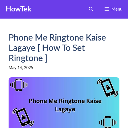
Skip
HowTek
Menu
to
content
Phone Me Ringtone Kaise
Lagaye [ How To Set
Ringtone ]
May 14, 2025